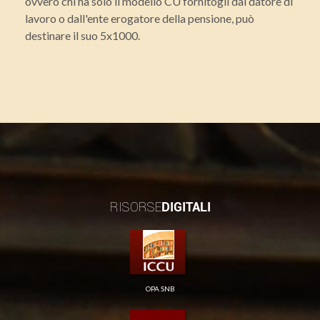
ovvero chi ha solo il modello CU fornitogli dal datore di
lavoro o dall'ente erogatore della pensione, può
destinare il suo 5x1000.
RISORSE
DIGITALI
OPA SNB