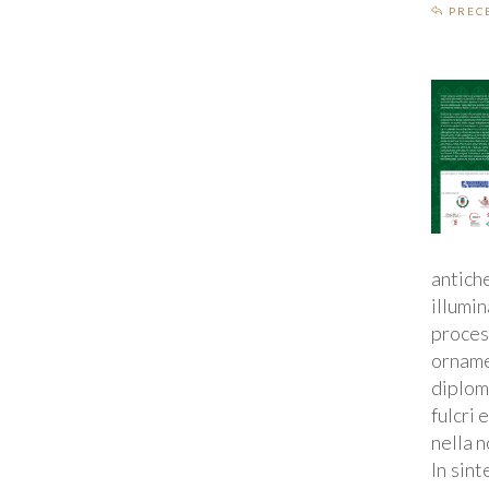
PREC
antich
illumin
proces
orname
diplom
fulcri 
nella n
In sin