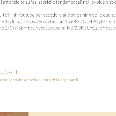
l’attenzione su fasi storiche fondamentali nell’evoluzione 
ito i link Youtube per accedere allo streaming delle due se
ne 1 (Unisa): https://youtube.com/live/8tIzQcHPNyM?fea
ne 2 (Curia): https://youtube.com/live/2DlSeEnGzJo?featu
LEGATI
 nella società e nella cultura dei Longobardi