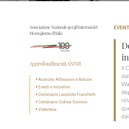
Associazione Nazionale per gli Interessi del
EVENT
Mezzogiorno d'Italia
Do
in
Approfondimenti ANIMI
Il 
dal
Ricerche, Riflessioni e Notizie
Way
Eventi e Iniziative
deg
Centenario Leopoldo Franchetti
rel
Centenario Sidney Sonnino
que
Videoteca
dai