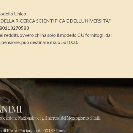
Modello Unico
O DELLA RICERCA SCIENTIFICA E DELL’UNIVERSITÀ"
80113270583
i redditi, ovvero chi ha solo il modello CU fornitogli dal
a pensione, può destinare il suo 5x1000.
ANIMI
sociazione Nazionale per gli Interessi del Mezzogiorno d'Italia
a di Porta Pinciana n.6 - 00187 Roma