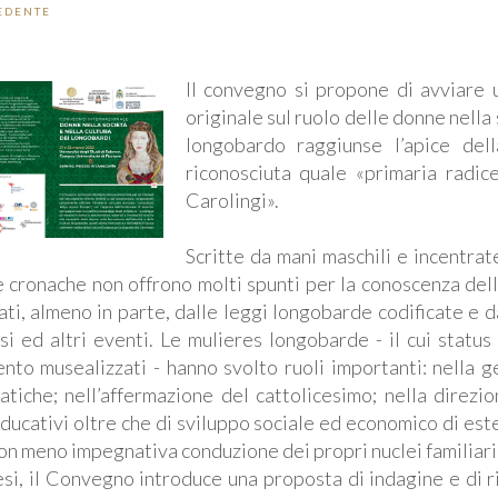
EDENTE
Il convegno si propone di avviare 
originale sul ruolo delle donne nella
longobardo raggiunse l’apice dell
riconosciuta quale «primaria radic
Carolingi».
Scritte da mani maschili e incentra
e cronache non offrono molti spunti per la conoscenza dell
ati, almeno in parte, dalle leggi longobarde codificate e d
si ed altri eventi. Le mulieres longobarde - il cui status
nto musealizzati - hanno svolto ruoli importanti: nella ge
atiche; nell’affermazione del cattolicesimo; nella direzi
educativi oltre che di sviluppo sociale ed economico di estes
on meno impegnativa conduzione dei propri nuclei familiari
tesi, il Convegno introduce una proposta di indagine e di r