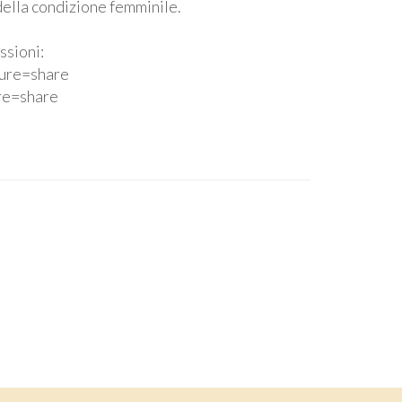
della condizione femminile.
ssioni:
ture=share
re=share