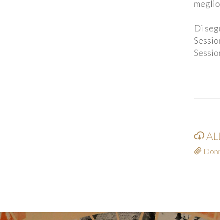
meglio 
Di segu
Sessio
Sessio
AL
Donne