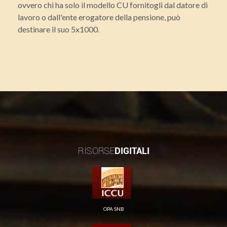
ovvero chi ha solo il modello CU fornitogli dal datore di
lavoro o dall'ente erogatore della pensione, può
destinare il suo 5x1000.
RISORSE
DIGITALI
OPA SNB